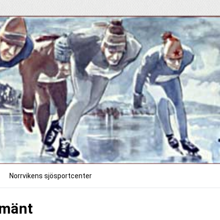
Norrvikens sjösportcenter
lmänt