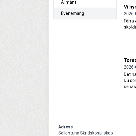
Allmänt
Vi hy
Evenemang
2026-
Förra 
skolkl
Tors
2026-
Det ha
Du som
senas
Adress
Sollentuna Skridskosällskap
