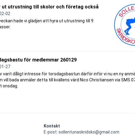
r ut utrustning till skolor och företag också
02-02
veckan hade vi glädjen att hyra ut utrustning till 9
asser.
dagsbastu för medlemmar 260129
01-27
r varit dåligt intresse för torsdagsbastun därför inför vi nu en ny anmä
 vill bada anmäler detta till kvällens värd Nico Christiansen via SMS 0
t onsdag.
Kontakt
E-post: sollentunaskridsko@gmail.com