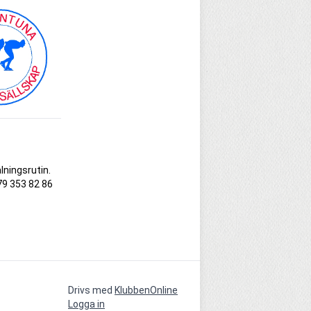
lningsrutin.
79 353 82 86
Drivs med
KlubbenOnline
Logga in